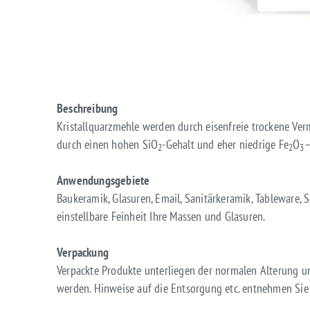
Beschreibung
Kristallquarzmehle werden durch eisenfreie trockene Ve
durch einen hohen SiO
-Gehalt und eher niedrige Fe
O
–
2
2
3
Anwendungsgebiete
Baukeramik, Glasuren, Email, Sanitärkeramik, Tableware, S
einstellbare Feinheit Ihre Massen und Glasuren.
Verpackung
Verpackte Produkte unterliegen der normalen Alterung und
werden. Hinweise auf die Entsorgung etc. entnehmen Si